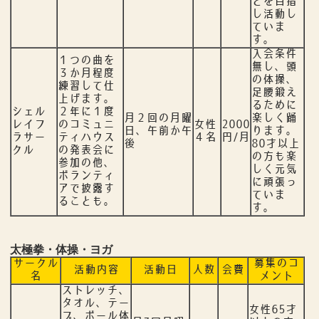
とを目指
し活動し
ていま
す。
入会条件
１つの曲を
無し、頭
３か月程度
の体操、
練習して仕
足腰鍛え
上げます。
るために
シェル
２年に１度
月２回の月曜
楽しく踊
レイフ
のコミュニ
女性
2000
日、午前か午
ります。
ラサー
ティハウス
４名
円/月
後
80才以上
クル
の発表会に
の方も楽
参加の他、
しく元気
ボランティ
に頑張っ
アで披露す
ていま
ることも。
す。
太極拳・体操・ヨガ
サークル
募集のコ
活動内容
活動日
人数
会費
名
メント
ストレッチ、
タオル、テー
女性65才
プ、ボール体