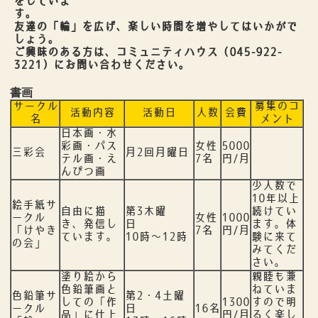
をしていま
す
友達の「輪」を広げ、楽しい時間を増やしてはいかがで
しょう。
ご興味のある方は、コミュニティハウス（045-922-
3221）にお問い合わせください。
書画
サークル
募集のコ
活動内容
活動日
人数
会費
名
メント
日本画・水
彩画・パス
女性
5000
三彩会
月2回月曜日
テル画・え
7名
円/月
んぴつ画
少人数で
10年以上
絵手紙サ
自由に描
第3木曜
続けてい
ークル
女性
1000
き、発信し
日
ます。体
「けやき
7名
円/月
ています。
10時～12時
験に来て
の会」
みてくだ
さい。
塗り絵から
親睦も兼
色鉛筆画と
ねていま
色鉛筆サ
第2・4土曜
しての「作
1300
すので明
ークル
日
16名
品」に仕上
円/月
るく楽し