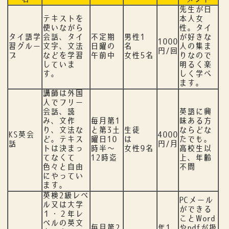
先生が日
テキストを
本人女
使いながら
性。タイ
タイ語学
会話、タイ
不定期
男性1
が好きな
1000
習グルー
文字、文法
日曜の
名
人の集ま
円/回
プ
などを学習
午前中
女性5名
りなので
していま
明るく楽
す。
しく学べ
ます。
講師は外国
人でフリー
会話、読
英語に興
み、文作
毎月第1
味ある方
り、文法な
と第3土
生徒
ならどな
KS英会
4000
ど。テキス
曜日10
は
たでも。
話
円/月
トは決まっ
時半～
女性9名
高校生以
てなくて
12時迄
上、年齢
色々と自由
不問
にやってい
ます。
英検2級レベ
PCメール
ル又は大学
ができる
１・２年レ
ことWord
ベルの英文
毎月第2
年1
やpdfが扱