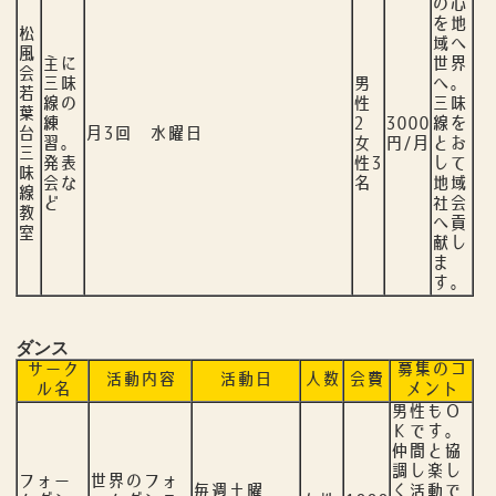
の心
を地
松
域へ
風
主に
世界
会
三味
男
へ。
若
線の
性
三味
葉
練
2
3000
線を
台
月3回 水曜日
習。
女
円/月
とお
三
発表
性3
して
味
会な
名
地域
線
ど
社会
教
へ貢
室
献し
ま
す。
ダンス
サーク
募集のコ
活動内容
活動日
人数
会費
ル名
メント
男性もＯ
Ｋです。
仲間と協
調し楽し
フォー
世界のフォ
毎週土曜
く活動で