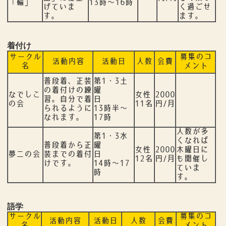
「輪」
13時～16時
げていま
く過ごせ
す。
ます。
着付け
サークル
募集のコ
活動内容
活動日
人数
会費
名
メント
普段着、正装
第1・3土
の着付けの練
曜
なでしこ
女性
2000
習。自分で着
日
の会
11名
円/月
られるように
13時半～
なれます。
17時
人数が多
第1・3水
くなれば
普段着から正
曜
女性
2000
木曜日に
夢二の会
装までの着付
日
12名
円/月
も開催し
けです。
14時～17
ていま
時
す。
語学
サークル
募集のコ
活動内容
活動日
人数
会費
名
メント