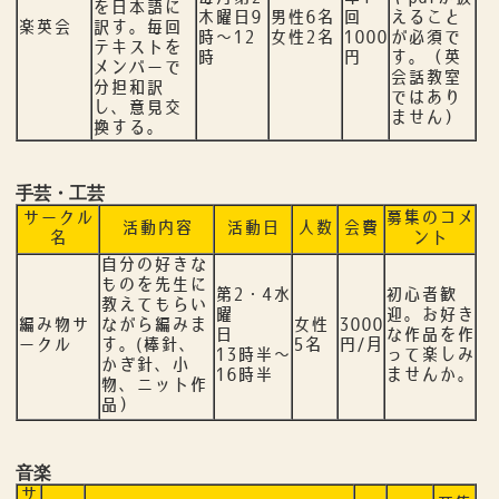
を日本語に
木曜日9
男性6名
回
えること
楽英会
訳す。毎回
時～12
女性2名
1000
が必須で
テキストを
時
円
す。（英
メンバーで
会話教室
分担和訳
ではあり
し、意見交
ません）
換する。
手芸・工芸
サークル
募集のコメ
活動内容
活動日
人数
会費
名
ント
自分の好きな
ものを先生に
第2・4水
初心者歓
教えてもらい
曜
迎。お好き
編み物サ
ながら編みま
女性
3000
日
な作品を作
ークル
す。(棒針、
5名
円/月
13時半～
って楽しみ
かぎ針、小
16時半
ませんか。
物、ニット作
品）
音楽
サ