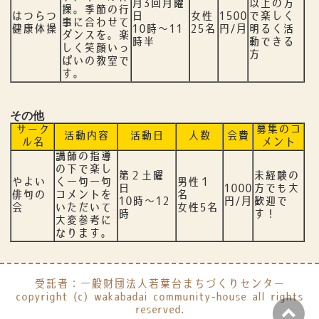
月3回月曜
以上の方
操。季節の行
はつらつ
日
女性
1500
で楽しく
事に合わせて
健康体操
10時～11
25名
円/月
明るく活
ダンスを。楽
時半
動できる
しく笑顔いっ
方
ぱいの教室で
す。
その他
サーク
募集のコ
活動内容
活動日
人数
会費
ル名
メント
講師の指導
の下で楽し
第２土曜
未経験の
やよい
く一句一句
男性１
日
1000
方でも大
俳句の
コメントを
名
10時～12
円/月
歓迎で
会
いただいて
女性5名
時
す！
大変参考に
なります。
受託者：一般財団法人若葉台まちづくりセンター
copyright (c) wakabadai community-house all rights
reserved.