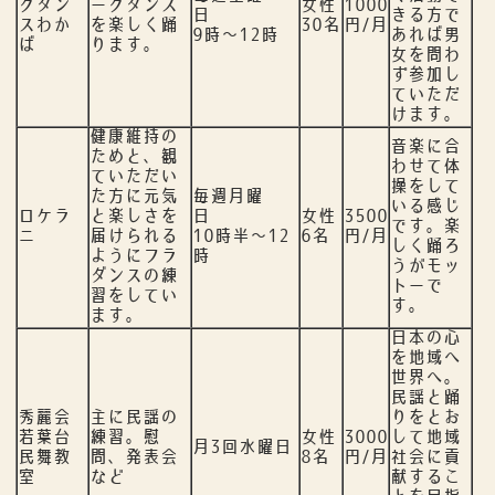
クダン
ークダンス
女性
1000
日
きる方で
スわか
を楽しく踊
30名
円/月
9時～12時
あれば男
ば
ります。
女を問わ
ず参加し
ていただ
けます。
健康維持の
音楽に合
ためと、観
わせて体
ていただい
操をして
た方に元気
毎週月曜
いる感じ
ロケラ
と楽しさを
日
女性
3500
です。楽
ニ
届けられる
10時半～12
6名
円/月
しく踊ろ
ようにフラ
時
うがモッ
ダンスの練
トーで
習をしてい
す。
ます。
日本の心
を地域へ
世界へ。
民謡と踊
秀麗会
主に民謡の
りをとお
若葉台
練習。慰
女性
3000
して地域
月3回水曜日
民舞教
問、発表会
8名
円/月
社会に貢
室
など
献するこ