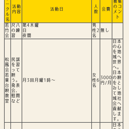
募集
ー
活動
人
のコ
ク
活動日
会費
内容
数
メン
ル
ト
名
若
尺八
第4木曜
男
竹
の練
日
性2
無し
会
習
夜間
名
日本
の心
を地
域へ
松
民謡
世界
風
を習
へ。
会
って
日本
若
唄
女
3000
の唄
葉
う。
月3回月曜1時～
性6
円/月
をと
台
発表
名
おし
唄
会、
て地
教
慰問
域社
室
など
会へ
貢献
しま
す。
日本