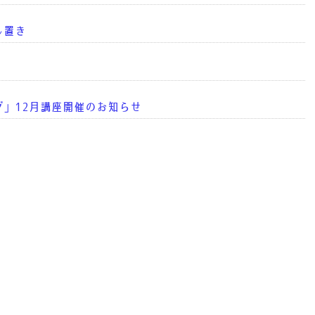
し置き
」12月講座開催のお知らせ
せ
箱製作」の開催のお知らせ
」9月講座 開催のお知らせ
り味噌」と「牛乳パック貯金箱製作」）