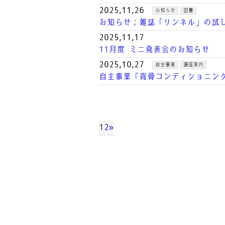
2025,11,26
お知らせ
図書
お知らせ；雑誌「リンネル」の試
2025,11,17
11月度 ミニ発表会のお知らせ
2025,10,27
自主事業
講座案内
自主事業「背骨コンディショニング
2025,10,9
お知らせ
10月度 ミニ発表会 開催のお知ら
2025,9,4
お知らせ
»
1
2
9月度 ミニ発表会 開催のお知らせ
2025,7,29
自主事業
講座案内
夏休み特別講座「牛乳パック貯金
2025,7,24
自主事業
講座案内
自主事業「背骨コンディショニング
2025,6,29
夏休み特別講座のご案内（「手作