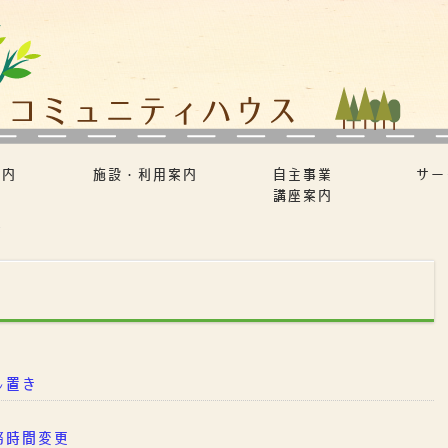
案内
施設・利用案内
自主事業
サー
講座案内
書
し置き
務時間変更